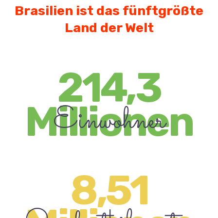
Brasilien ist das fünftgrößte
Land der Welt
214,3
Millionen
Einwohner
8,51