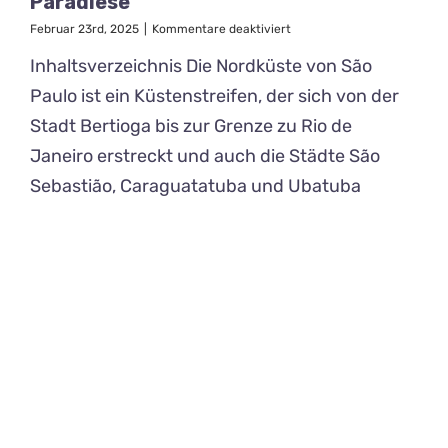
Paradiese
für
Februar 23rd, 2025
|
Kommentare deaktiviert
Nordküste
Inhaltsverzeichnis Die Nordküste von São
von
São
Paulo ist ein Küstenstreifen, der sich von der
Paulo:
Versteckte
Stadt Bertioga bis zur Grenze zu Rio de
Paradiese
Janeiro erstreckt und auch die Städte São
Sebastião, Caraguatatuba und Ubatuba