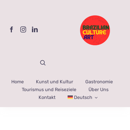
Zum
Inhalt
springen
Home
Kunst und Kultur
Gastronomie
Tourismus und Reiseziele
Über Uns
Kontakt
Deutsch