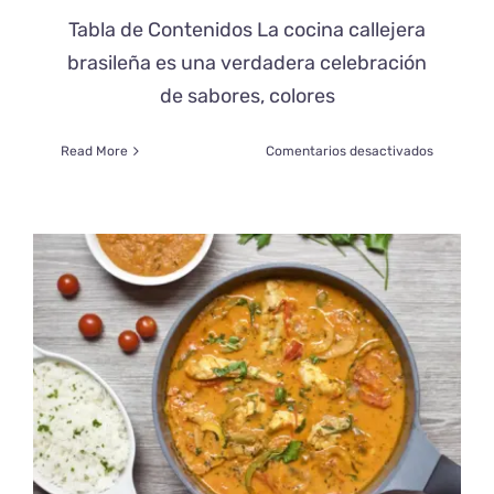
Tabla de Contenidos La cocina callejera
brasileña es una verdadera celebración
de sabores, colores
en
Read More
Comentarios desactivados
Street
Food:
Las
Mejores
Comidas
de
Calle
de
Brasil