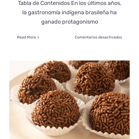
Tabla de Contenidos En los últimos años,
la gastronomía indígena brasileña ha
ganado protagonismo
en
Read More
Comentarios desactivados
El
Ascenso
de
la
Gastrono
Indígena
Brasileña
en
la
Escena
Moderna