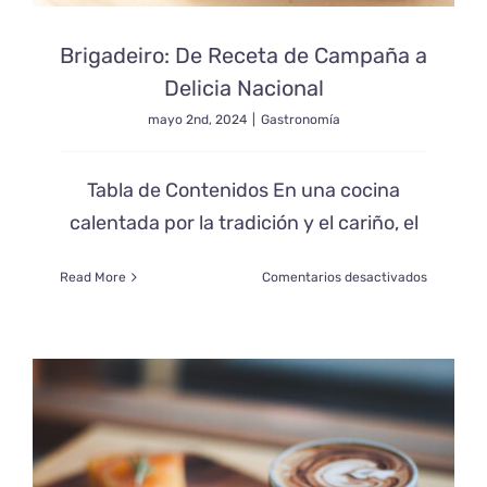
Brigadeiro: De Receta de Campaña a
Delicia Nacional
mayo 2nd, 2024
|
Gastronomía
Tabla de Contenidos En una cocina
calentada por la tradición y el cariño, el
en
Read More
Comentarios desactivados
Brigadeir
De
Receta
de
Campaña
a
Delicia
Nacional