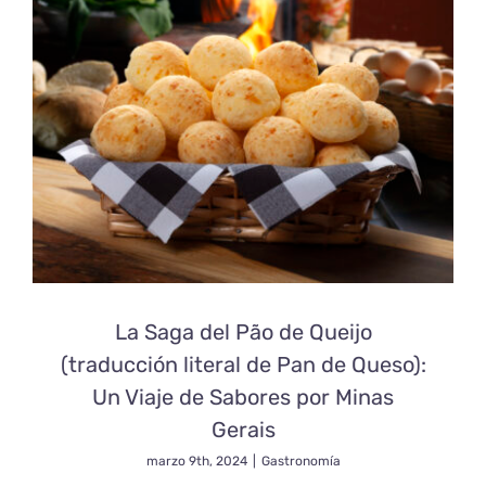
Sabores
Únicos
de
la
Cocina
Nordestin
Brasileña
La Saga del Pão de Queijo
(traducción literal de Pan de Queso):
Un Viaje de Sabores por Minas
Gerais
marzo 9th, 2024
|
Gastronomía