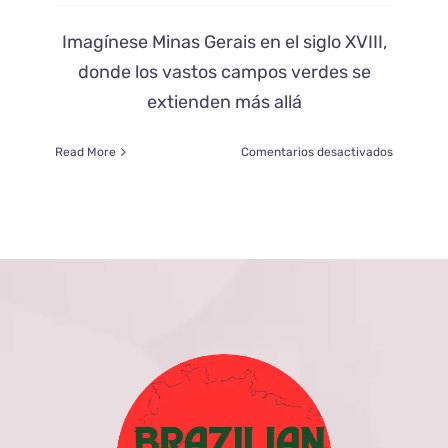
Imagínese Minas Gerais en el siglo XVIII,
donde los vastos campos verdes se
extienden más allá
en
Read More
Comentarios desactivados
La
Saga
del
Pão
de
Queijo
(traducci
literal
de
Pan
de
Queso):
Un
Viaje