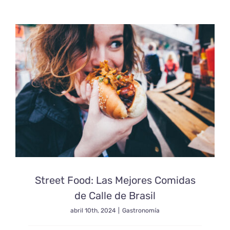
Cultura
del
Café
en
Brasil:
Tradición,
Pasión
y
Regiones
Emblemát
Street Food: Las Mejores Comidas
de Calle de Brasil
abril 10th, 2024
|
Gastronomía